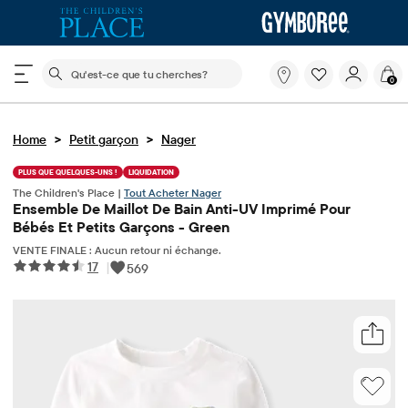
Le champ de recherche ci-dessous filtre les recherch
Qu'est-
0
ce
que
tu
>
>
Home
Petit garçon
Nager
cherches?
PLUS QUE QUELQUES-UNS !
LIQUIDATION
The Children's Place |
Tout Acheter Nager
Ensemble De Maillot De Bain Anti-UV Imprimé Pour
Bébés Et Petits Garçons - Green
VENTE FINALE : Aucun retour ni échange.
17
|
569