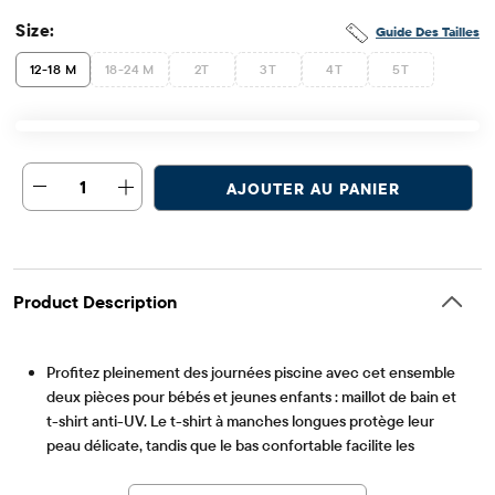
Size:
Guide Des Tailles
12-18 M
18-24 M
2T
3T
4T
5T
1
AJOUTER AU PANIER
Product Description
Profitez pleinement des journées piscine avec cet ensemble
deux pièces pour bébés et jeunes enfants : maillot de bain et
t-shirt anti-UV. Le t-shirt à manches longues protège leur
peau délicate, tandis que le bas confortable facilite les
Article #: 3058704_33KX
changements de tenue. Adorable, pratique et conçu pour des
heures d'amusement.