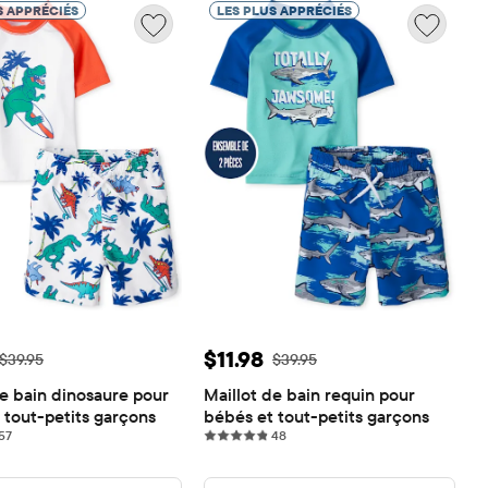
S APPRÉCIÉS
LES PLUS APPRÉCIÉS
de vente: $11.98
Prix ​​de vente: $11.98
$11.98
Prix ​​d'origine: $39.95
Prix ​​d'origine: $39.95
$39.95
$39.95
e bain dinosaure pour 
Maillot de bain requin pour 
 tout-petits garçons
bébés et tout-petits garçons
57 reviews
48 reviews
57
48