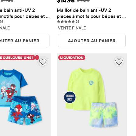
$14.98
Prix ​​d'origine: $49.95
Prix ​​d'origine: $49.95
$49.95
$49.95
e bain anti-UV 2 
Maillot de bain anti-UV 2 
motifs pour bébés et 
pièces à motifs pour bébés et 
26 reviews
26 reviews
arçons
26
petits garçons
26
INALE
VENTE FINALE
OUTER AU PANIER
AJOUTER AU PANIER
E QUELQUES-UNS !
LIQUIDATION