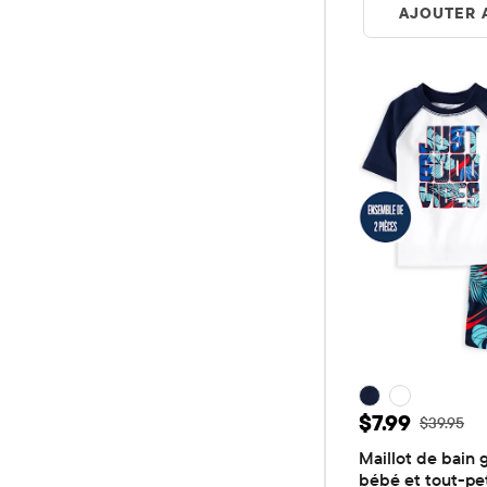
AJOUTER 
Prix ​​de vent
$7.99
Prix ​​d'or
$39.95
Maillot de bain 
bébé et tout-pe