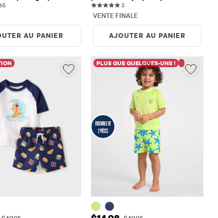
65 reviews
3 reviews
65
garçons
3
VENTE FINALE
OUTER AU PANIER
AJOUTER AU PANIER
TION
PLUS QUE QUELQUES-UNS !
de vente: $14.98
Prix ​​de vente: $14.98