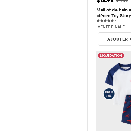
$14.98
Prix ​​d'
$49.95
Maillot de bain a
pièces Toy Story
4 review
garçons
4
VENTE FINALE
AJOUTER 
LIQUIDATION