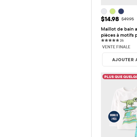
Prix ​​de vent
$14.98
Prix ​​d'
$49.95
Maillot de bain a
pièces à motifs 
26 revi
petits garçons
26
VENTE FINALE
AJOUTER 
PLUS QUE QUELQU