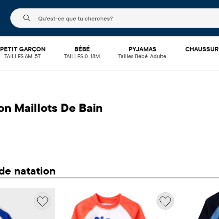
Le champ de recherche ci-dessous filtre les recherch
PETIT GARÇON
BÉBÉ
PYJAMAS
CHAUSSUR
TAILLES 6M-5T
TAILLES 0-18M
Tailles Bébé-Adulte
on Maillots De Bain
de natation