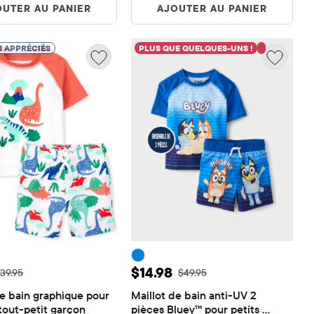
OUTER AU PANIER
AJOUTER AU PANIER
S APPRÉCIÉS
PLUS QUE QUELQUES-UNS !
de vente: $7.99
Prix ​​de vente: $14.98
$14.98
rix ​​d'origine: $39.95
Prix ​​d'origine: $49.95
39.95
$49.95
e bain graphique pour 
Maillot de bain anti-UV 2 
tout-petit garçon
pièces Bluey™ pour petits 