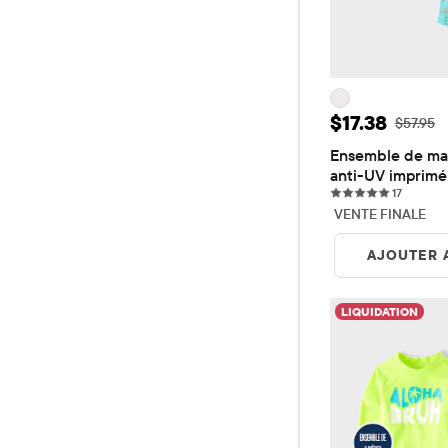
Prix ​​de vent
$17.38
Prix ​​d'o
$57.95
Ensemble de mail
anti-UV imprimé
17 revie
petits garçons
17
VENTE FINALE
AJOUTER 
LIQUIDATION