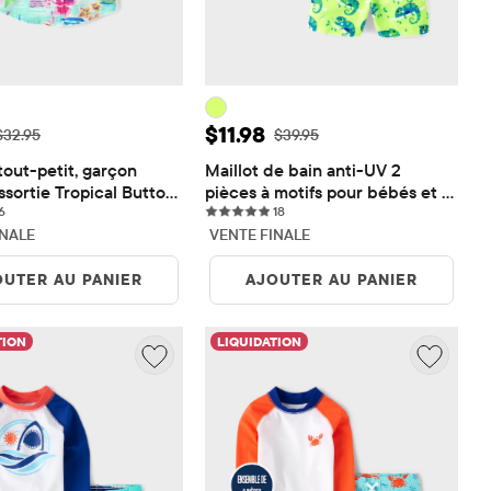
de vente: $9.88
Prix ​​de vente: $11.98
$11.98
rix ​​d'origine: $32.95
Prix ​​d'origine: $39.95
$32.95
$39.95
out-petit, garçon 
Maillot de bain anti-UV 2 
ssortie Tropical Button 
pièces à motifs pour bébés et 
6 reviews
18 reviews
6
petits garçons
18
INALE
VENTE FINALE
OUTER AU PANIER
AJOUTER AU PANIER
TION
LIQUIDATION