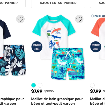
AU PANIER
AJOUTER AU PANIER
AJ
LES PLU
e: $7.99
Prix ​​de vente: $7.99
Prix ​​
$7.99
$7.99
igine: $39.95
Prix ​​d'origine: $39.95
P
$39.95
$
graphique pour 
Maillot de bain graphique pour 
Maillot d
tit garçon
bébé et tout-petit garçon
bébé et 