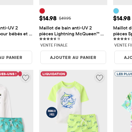
e: $14.98
Prix ​​de vente: $14.98
Prix ​​
$14.98
$14.98
origine: $49.95
Prix ​​d'origine: $49.95
$49.95
nti-UV 2 
Maillot de bain anti-UV 2 
Maillot d
pour bébés et 
pièces Lightning McQueen™ 
pièces Sp
ews
11 reviews
pour petits garçons
11
garçons
VENTE FINALE
VENTE F
AU PANIER
AJOUTER AU PANIER
AJ
ES-UNS !
LIQUIDATION
LES PLU