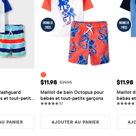
e: $7.99
Prix ​​de vente: $11.98
Prix ​​
$11.98
$11.98
igine: $39.95
Prix ​​d'origine: $39.95
$39.95
Rashguard 
Maillot de bain Octopus pour 
Maillot 
 et tout-petits 
bébés et tout-petits garçons
bébés et
s
87 reviews
87
AU PANIER
AJOUTER AU PANIER
AJ