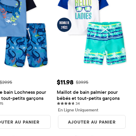
de vente: $11.98
Prix ​​de vente: $11.98
$11.98
Prix ​​d'origine: $39.95
Prix ​​d'origine: $39.95
$39.95
$39.95
de bain Lochness pour 
Maillot de bain palmier pour 
 tout-petits garçons
bébés et tout-petits garçons
75 reviews
34 reviews
75
34
En Ligne Uniquement
OUTER AU PANIER
AJOUTER AU PANIER