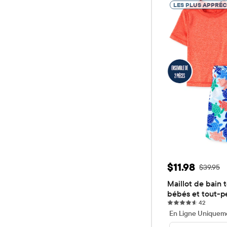
LES PLUS APPRÉC
Prix ​​de vent
$11.98
Prix ​​d'o
$39.95
Maillot de bain t
bébés et tout-p
42 revi
42
En Ligne Uniquem