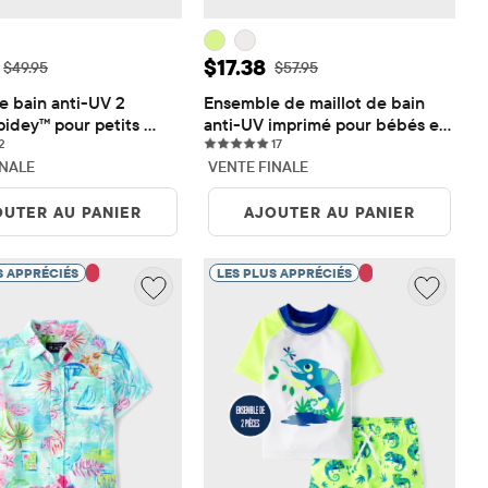
de vente: $14.98
Prix ​​de vente: $17.38
$17.38
Prix ​​d'origine: $49.95
Prix ​​d'origine: $57.95
$49.95
$57.95
e bain anti-UV 2 
Ensemble de maillot de bain 
idey™ pour petits 
anti-UV imprimé pour bébés et 
2 reviews
17 reviews
2
petits garçons
17
INALE
VENTE FINALE
OUTER AU PANIER
AJOUTER AU PANIER
S APPRÉCIÉS
LES PLUS APPRÉCIÉS