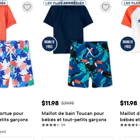
IÉS
LES PLUS APPRÉCIÉS
LES PLU
e: $11.98
Prix ​​de vente: $11.98
Prix ​​
$11.98
$11.98
rigine: $39.95
Prix ​​d'origine: $39.95
$39.95
ortue pour 
Maillot de bain Toucan pour 
Maillot d
etits garçons
bébés et tout-petits garçons
bébés et
ews
39 reviews
39
ent