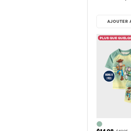
AJOUTER 
PLUS QUE QUELQU
Prix ​​de vent