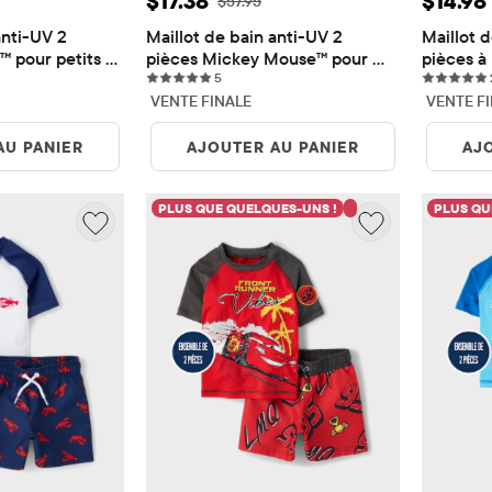
$17.38
$14.98
origine: $49.95
Prix ​​d'origine: $57.95
$57.95
nti-UV 2 
Maillot de bain anti-UV 2 
Maillot d
™ pour petits 
pièces Mickey Mouse™ pour 
pièces à 
s
5 reviews
petits garçons
5
petits g
VENTE FINALE
VENTE F
AU PANIER
AJOUTER AU PANIER
AJ
PLUS QUE QUELQUES-UNS !
PLUS QU