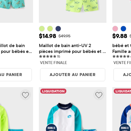
e: $17.38
Prix ​​de vente: $14.98
Prix ​​
$14.98
$9.88
rigine: $57.95
Prix ​​d'origine: $49.95
P
$49.95
lot de bain 
Maillot de bain anti-UV 2 
bébé et t
 pour bébés et 
pièces imprimé pour bébés et 
Famille a
ws
15 reviews
petits garçons
15
Up Shirt
VENTE FINALE
VENTE F
AU PANIER
AJOUTER AU PANIER
AJ
LIQUIDATION
LIQUIDA