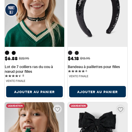
Prix ​​de vente: $6.88
Prix ​​de vente: $4.18
$6.88
$4.18
Prix ​​d'origine: $22.95
Prix ​​d'origine: $13.95
$22.95
$13.95
Lot de 7 colliers ras du cou à 
Bandeau à paillettes pour filles
6 reviews
nœud pour filles
6
8 reviews
8
VENTE FINALE
VENTE FINALE
AJOUTER AU PANIER
AJOUTER AU PANIER
LIQUIDATION
LIQUIDATION