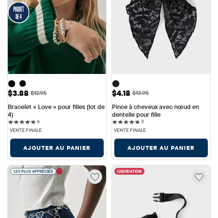
Prix ​​de vente: $3.88
Prix ​​de vente: $4.18
$3.88
$4.18
Prix ​​d'origine: $12.95
Prix ​​d'origine: $13.95
$12.95
$13.95
Bracelet « Love » pour filles (lot de 
Pince à cheveux avec nœud en 
4)
dentelle pour fille
6 reviews
3 reviews
6
3
VENTE FINALE
VENTE FINALE
AJOUTER AU PANIER
AJOUTER AU PANIER
LES PLUS APPRÉCIÉS
LIQUIDATION