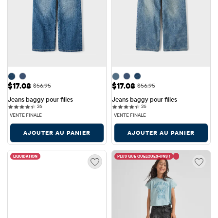
Prix ​​de vente: $17.08
Prix ​​de vente: $17.08
$17.08
$17.08
Prix ​​d'origine: $56.95
Prix ​​d'origine: $56.95
$56.95
$56.95
Jeans baggy pour filles
Jeans baggy pour filles
26 reviews
26 reviews
26
26
VENTE FINALE
VENTE FINALE
AJOUTER AU PANIER
AJOUTER AU PANIER
LIQUIDATION
PLUS QUE QUELQUES-UNS !