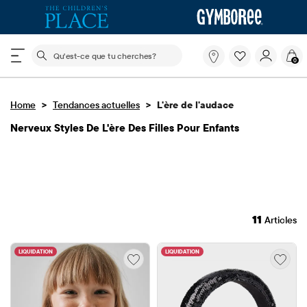
Le champ de recherche ci-dessous filtre les recherch
Qu'est-
0
ce
que
tu
>
>
Home
Tendances actuelles
L'ère de l'audace
cherches?
Nerveux Styles De L'ère Des Filles Pour Enfants
11
Articles
LIQUIDATION
LIQUIDATION