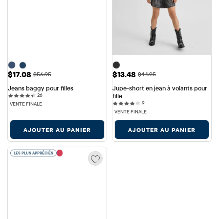
Prix ​​de vente: $17.08
Prix ​​de vente: $13.48
$17.08
$13.48
Prix ​​d'origine: $56.95
Prix ​​d'origine: $44.95
$56.95
$44.95
Jeans baggy pour filles
Jupe-short en jean à volants pour 
26 reviews
26
fille
9 reviews
9
VENTE FINALE
VENTE FINALE
AJOUTER AU PANIER
AJOUTER AU PANIER
LES PLUS APPRÉCIÉS