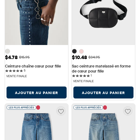
Prix ​​de vente: $4.78
Prix ​​de vente: $10.48
$4.78
$10.48
Prix ​​d'origine: $15.95
Prix ​​d'origine: $34.95
$15.95
$34.95
Ceinture chaîne cœur pour fille
Sac ceinture matelassé en forme 
5 reviews
5
de cœur pour fille
1 reviews
1
VENTE FINALE
VENTE FINALE
AJOUTER AU PANIER
AJOUTER AU PANIER
LES PLUS APPRÉCIÉS
LES PLUS APPRÉCIÉS