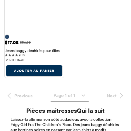
Prix ​​de vente: $17.08
$17.08
Prix ​​d'origine: $56.95
$56.95
Jeans baggy déchirés pour filles
10 reviews
10
VENTE FINALE
AJOUTER AU PANIER
Page 1 of 1
Previous
Next
Pièces maîtressesQui la suit
Laissez-la affirmer son côté audacieux avec la collection
Edgy Girl Era The Children's Place. Des jeans baggy déchirés
aux bottines noires en passant par les t-shirts à motifs,