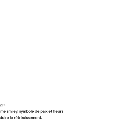
g »
imé smiley, symbole de paix et fleurs
uire le rétrécissement.