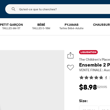
Le champ de recherche ci-dessous filtre les recherch
PETIT GARÇON
BÉBÉ
PYJAMAS
CHAUSSUR
TAILLES 6M-5T
TAILLES 0-18M
Tailles Bébé-Adulte
LIQUIDATION
The Children's Place
Ensemble 2 Pi
VENTE FINALE : Aucu
4
$8.98
$29.95
Prix ​​de vente: $8
Prix 
Size: