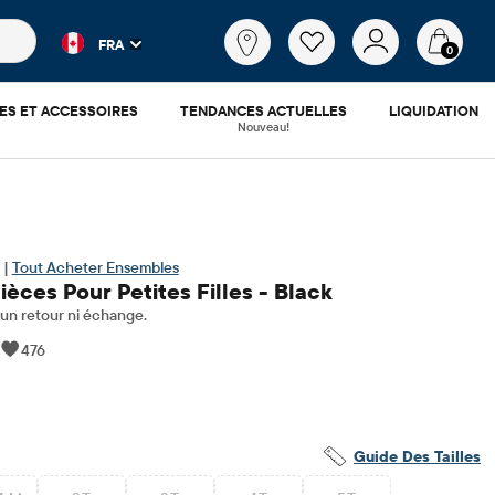
es populaires et les résultats de produits au fur et à mesure d
Qu'est-
FRA
ce
0
que
tu
ES ET ACCESSOIRES
TENDANCES ACTUELLES
LIQUIDATION
cherches?
Nouveau!
 |
Tout Acheter Ensembles
èces Pour Petites Filles - Black
n retour ni échange.
|
476
.98
​​d'origine: $29.95
Guide Des Tailles