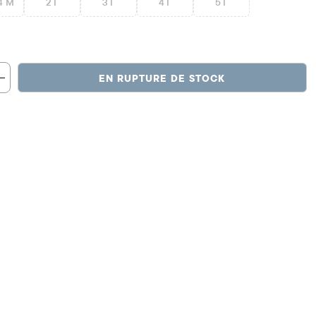
4 M
2T
3T
4T
5T
EN RUPTURE DE STOCK