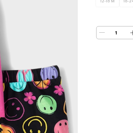
12-18 M
18-2
1