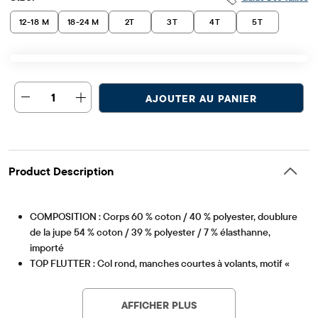
12-18 M
18-24 M
2T
3T
4T
5T
1
AJOUTER AU PANIER
Product Description
COMPOSITION : Corps 60 % coton / 40 % polyester, doublure
de la jupe 54 % coton / 39 % polyester / 7 % élasthanne,
importé
TOP FLUTTER : Col rond, manches courtes à volants, motif «
Article #: 3061378_33UH
Fraise Douce » avec Minnie et fraises
JUPE : Taille élastiquée à enfiler avec nœud décoratif, ourlet à
AFFICHER PLUS
volants, imprimé Minnie et fraises