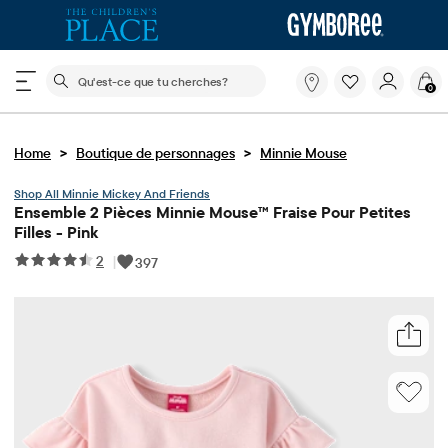
Le champ de recherche ci-dessous filtre les recherch
Qu'est-
0
ce
que
tu
>
>
Home
Boutique de personnages
Minnie Mouse
cherches?
Minnie Mickey And Friends
Ensemble 2 Pièces Minnie Mouse™ Fraise Pour Petites
Filles - Pink
2
|
397