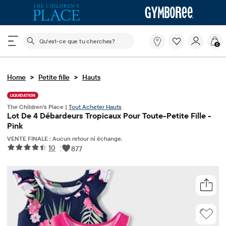
Le champ de recherche ci-dessous filtre les recherch
Qu'est-
0
ce
que
tu
>
>
Home
Petite fille
Hauts
cherches?
LIQUIDATION
The Children's Place |
Tout Acheter Hauts
Lot De 4 Débardeurs Tropicaux Pour Toute-Petite Fille -
Pink
VENTE FINALE : Aucun retour ni échange.
10
|
877