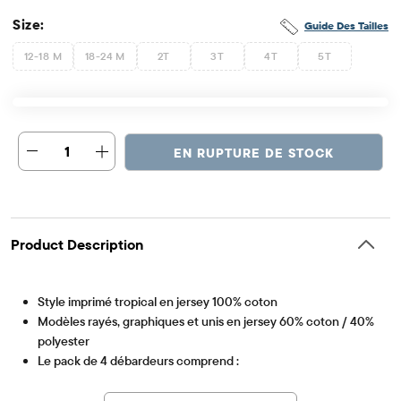
Size:
Guide Des Tailles
12-18 M
18-24 M
2T
3T
4T
5T
1
EN RUPTURE DE STOCK
Product Description
Style imprimé tropical en jersey 100% coton
Modèles rayés, graphiques et unis en jersey 60% coton / 40%
polyester
Le pack de 4 débardeurs comprend :
Article #: 3038940_32M5
1 débardeur imprimé tropical et manches flottantes
1 débardeur avec motif graphique coeur et fleurs tropicales