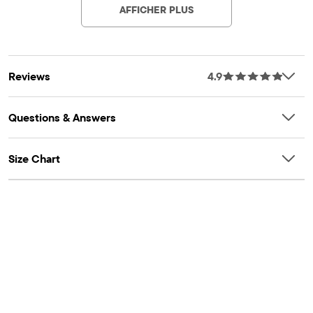
AFFICHER PLUS
devant
1 débardeur uni à manches flottantes
1 débardeur rayé
Col rond
Reviews
4.9
Importé
Questions & Answers
Size Chart