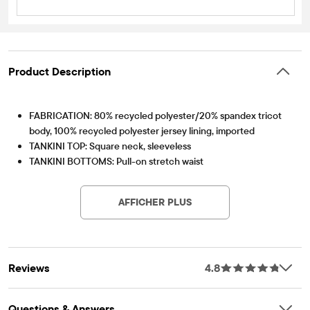
Product Description
FABRICATION: 80% recycled polyester/20% spandex tricot
body, 100% recycled polyester jersey lining, imported
TANKINI TOP: Square neck, sleeveless
TANKINI BOTTOMS: Pull-on stretch waist
Article #: 3058798_33KW
RASHGUARD: Crew neck, long sleeves
FEATURES: UPF 50+ sun protection, fully lined, tropical print
AFFICHER PLUS
Reviews
4.8
Questions & Answers