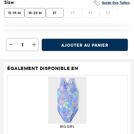
Size:
Guide Des Tailles
12-18 M
18-24 M
2T
3T
4T
5T
1
AJOUTER AU PANIER
ÉGALEMENT DISPONIBLE EN
BIG GIRL