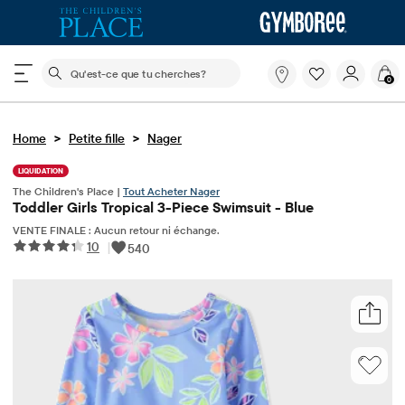
Le champ de recherche ci-dessous filtre les recherch
Qu'est-
0
ce
que
tu
>
>
Home
Petite fille
Nager
cherches?
LIQUIDATION
The Children's Place |
Tout Acheter Nager
Toddler Girls Tropical 3-Piece Swimsuit - Blue
VENTE FINALE : Aucun retour ni échange.
10
|
540