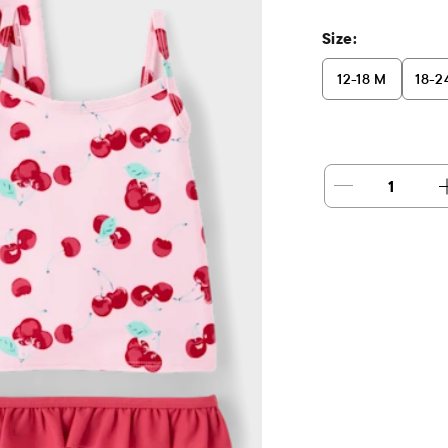
Size:
12-18 M
18-2
1