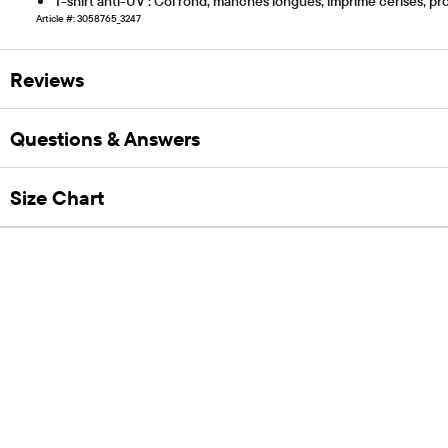
T-shirt anti-UV : Col rond, manches longues, imprimé cerises, p
Article #: 3058765_3247
Reviews
Questions & Answers
Size Chart