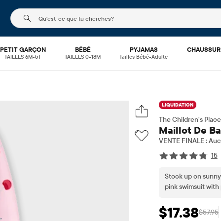
Le champ de recherche ci-dessous filtre les recherch
PETIT GARÇON
BÉBÉ
PYJAMAS
CHAUSSUR
TAILLES 6M-5T
TAILLES 0-18M
Tailles Bébé-Adulte
LIQUIDATION
The Children's Place
Maillot De Ba
VENTE FINALE : Aucu
15
Stock up on sunny-
pink swimsuit with
water days simple, 
$17.38
$57.95
Prix ​​de vente: $17
Prix