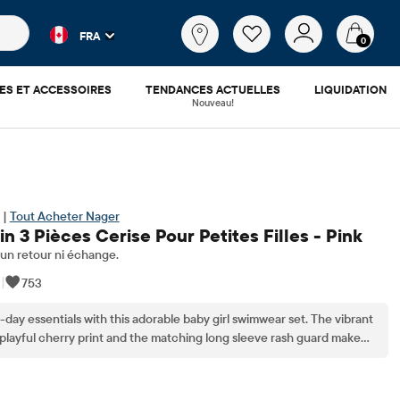
es populaires et les résultats de produits au fur et à mesure d
Qu'est-
FRA
ce
0
que
tu
ES ET ACCESSOIRES
TENDANCES ACTUELLES
LIQUIDATION
cherches?
Nouveau!
 |
Tout Acheter Nager
in 3 Pièces Cerise Pour Petites Filles - Pink
n retour ni échange.
|
753
day essentials with this adorable baby girl swimwear set. The vibrant
 playful cherry print and the matching long sleeve rash guard make
comfortable, and cute for your little one.
.38
 ​​d'origine: $57.95