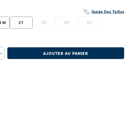
Guide Des Tailles
4 M
2T
3T
4T
5T
AJOUTER AU PANIER