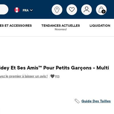
es populaires et les résultats de produits au fur et à mesure d
Qu'est-
FRA
ce
0
que
tu
ES ET ACCESSOIRES
TENDANCES ACTUELLES
LIQUIDATION
cherches?
Nouveau!
idey Et Ses Amis™ Pour Petits Garçons - Multi
ez le premier à laisser un avis !
|
113
.17
 ​​d'origine: $55.95
Guide Des Tailles