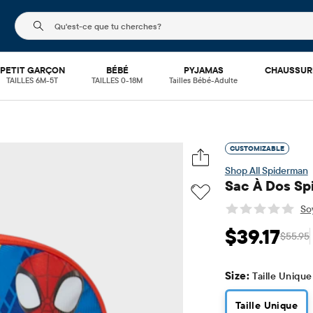
Le champ de recherche ci-dessous filtre les recherch
PETIT GARÇON
BÉBÉ
PYJAMAS
CHAUSSUR
TAILLES 6M-5T
TAILLES 0-18M
Tailles Bébé-Adulte
CUSTOMIZABLE
Spiderman
Sac À Dos Sp
Soy
$39.17
$55.95
Prix ​​de vente: $39
Prix
Size:
Taille Unique
Taille Unique