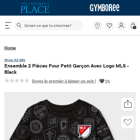
Le champ de recherche ci-dessous filtre les recherch
Qu'est-
0
ce
que
tu
Home
cherches?
Mls
Ensemble 2 Pièces Pour Petit Garçon Avec Logo MLS -
Black
Soyez le premier à laisser un avis !
|
25