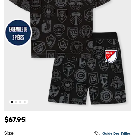
Prix ​​d'origine: $67.95
$67.95
Size:
Guide Des Tailles