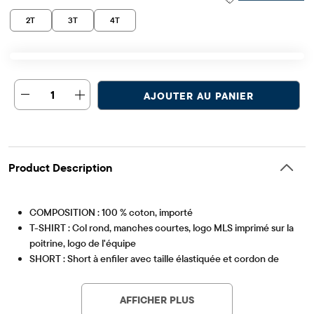
2T
3T
4T
1
AJOUTER AU PANIER
Product Description
COMPOSITION : 100 % coton, importé
T-SHIRT : Col rond, manches courtes, logo MLS imprimé sur la
poitrine, logo de l'équipe
SHORT : Short à enfiler avec taille élastiquée et cordon de
Article #: 3060873_01
serrage fonctionnel, logo MLS imprimé sur la jambe gauche
AFFICHER PLUS