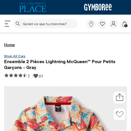
Le champ de recherche ci-dessous filtre les recherch
Qu'est-
0
ce
que
tu
Home
cherches?
Cars
Ensemble 2 Pièces Lightning McQueen™ Pour Petits
Garçons - Gray
1
|
97