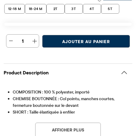
12-18 M
18-24 M
2T
3T
4T
5T
1
AJOUTER AU PANIER
Product Description
COMPOSITION : 100 % polyester, importé
CHEMISE BOUTONNÉE : Col pointu, manches courtes,
fermeture boutonnée sur le devant
SHORT : Taille élastiquée à enfiler
Article #: 3061013_33UC
CARACTÉRISTIQUES : Imprimé Flash McQueen
AFFICHER PLUS