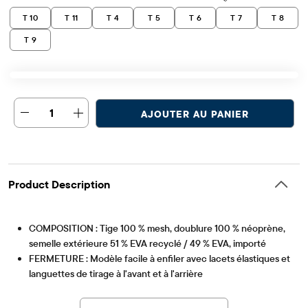
T 10
T 11
T 4
T 5
T 6
T 7
T 8
T 9
1
AJOUTER AU PANIER
Product Description
COMPOSITION : Tige 100 % mesh, doublure 100 % néoprène,
semelle extérieure 51 % EVA recyclé / 49 % EVA, importé
FERMETURE : Modèle facile à enfiler avec lacets élastiques et
languettes de tirage à l'avant et à l'arrière
Article #: 3061057_01
CARACTÉRISTIQUES : Léger et respirant grâce à sa maille
respirante