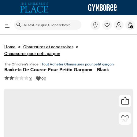
Le champ de recherche ci-dessous filtre les recherch
Qu'est-
0
ce
que
tu
>
>
Home
Chaussures et accessoires
cherches?
Chaussures pour petit garçon
The Children's Place |
Tout Acheter Chaussures pour petit garçon
Baskets De Course Pour Petits Garçons - Black
3
|
90