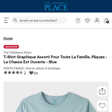
Le champ de recherche ci-dessous filtre les recherch
Qu'est-
0
ce
que
tu
Home
cherches?
LIQUIDATION
The Children's Place
T-Shirt Graphique Assorti Pour Toute La Famille, Pâques :
La Chasse Est Ouverte - Blue
VENTE FINALE : Aucun retour ni échange.
2
|
58