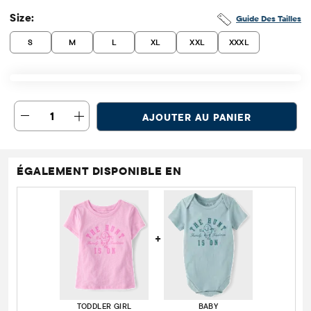
Size:
Guide Des Tailles
S
M
L
XL
XXL
XXXL
1
AJOUTER AU PANIER
ÉGALEMENT DISPONIBLE EN
+
TODDLER GIRL
BABY