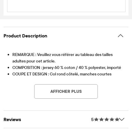
Product Description
REMARQUE : Veuillez vous référer au tableau des tailles
adultes pour cet article.
COMPOSITION : jersey 60 % coton / 40 % polyester, importé
COUPE ET DESIGN : Col rond côtelé, manches courtes
Article #: 3058055_1554
CARACTÉRISTIQUES : Étiquette sans couture avec un motif
d'œuf de Pâques et la mention « La chasse est ouverte ».
AFFICHER PLUS
Reviews
5