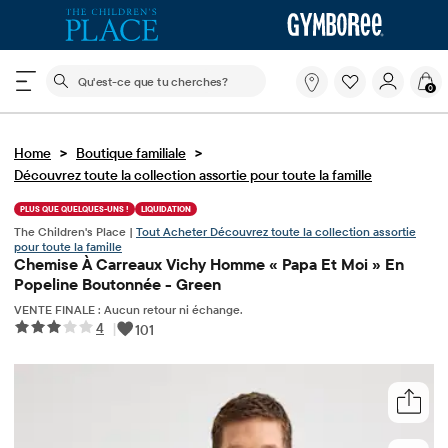
Le champ de recherche ci-dessous filtre les recherch
Qu'est-
0
ce
que
tu
>
>
Home
Boutique familiale
cherches?
Découvrez toute la collection assortie pour toute la famille
PLUS QUE QUELQUES-UNS !
LIQUIDATION
The Children's Place |
Tout Acheter Découvrez toute la collection assortie
pour toute la famille
Chemise À Carreaux Vichy Homme « Papa Et Moi » En
Popeline Boutonnée - Green
VENTE FINALE : Aucun retour ni échange.
4
|
101