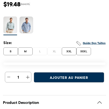
$19.48
$64.95
Prix ​​de vente: $19.48
Prix ​​d'origine: $64.95
Size:
Guide Des Tailles
S
M
L
XL
XXL
XXXL
1
AJOUTER AU PANIER
Product Description