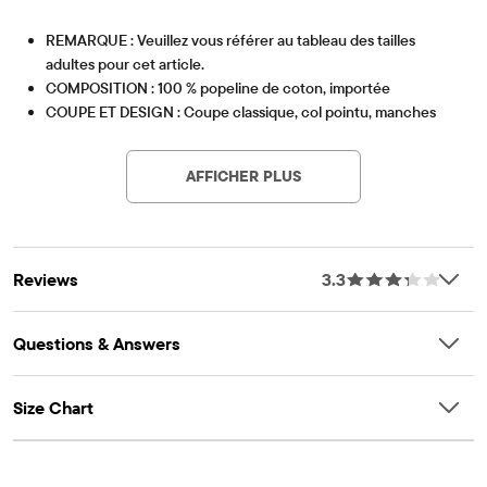
REMARQUE : Veuillez vous référer au tableau des tailles
adultes pour cet article.
COMPOSITION : 100 % popeline de coton, importée
COUPE ET DESIGN : Coupe classique, col pointu, manches
Article #: 3058591_495
longues retroussables avec poignets à patte boutonnée,
ourlet arrondi, longueur au niveau des hanches.
AFFICHER PLUS
CARACTÉRISTIQUES : Fermeture boutonnée, poche poitrine,
motif vichy intégral, tissu traité pour plus de douceur et pour
réduire le rétrécissement.
Reviews
3.3
Questions & Answers
Size Chart