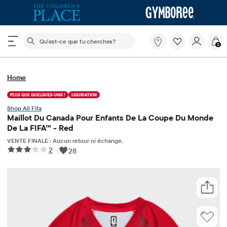
Le champ de recherche ci-dessous filtre les recherch
Qu'est-
0
ce
que
tu
Home
cherches?
PLUS QUE QUELQUES-UNS !
LIQUIDATION
Fifa
Maillot Du Canada Pour Enfants De La Coupe Du Monde
De La FIFA™ - Red
VENTE FINALE : Aucun retour ni échange.
2
|
28