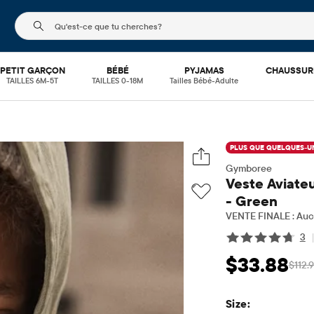
Le champ de recherche ci-dessous filtre les recherch
PETIT GARÇON
BÉBÉ
PYJAMAS
CHAUSSUR
TAILLES 6M-5T
TAILLES 0-18M
Tailles Bébé-Adulte
PLUS QUE QUELQUES-UN
Gymboree
Veste Aviate
- Green
VENTE FINALE : Aucu
3
$33.88
$112.
Prix ​​de vente: $3
Pr
Size: