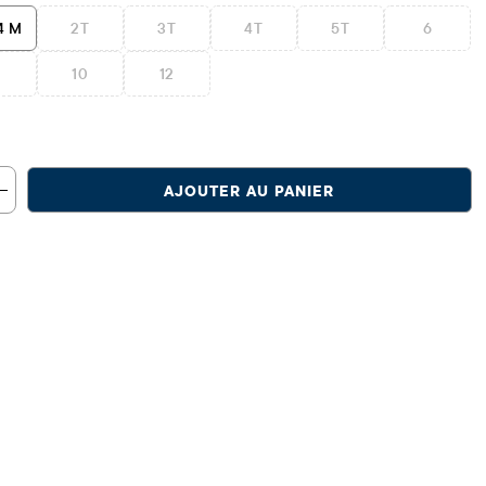
4 M
2T
3T
4T
5T
6
10
12
AJOUTER AU PANIER