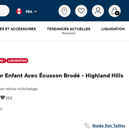
es populaires et les résultats de produits au fur et à mesure d
Qu'est-
FRA
ce
0
que
tu
ES ET ACCESSOIRES
TENDANCES ACTUELLES
LIQUIDATION
cherches?
Nouveau!
S !
LIQUIDATION
ur Enfant Avec Écusson Brodé - Highland Hills
n retour ni échange.
|
252
95
3.88
ix ​​d'origine: $112.95
Guide Des Tailles