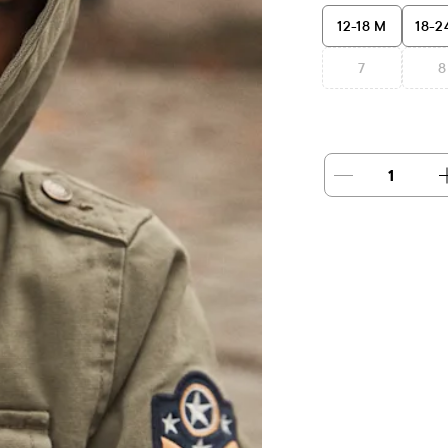
12-18 M
18-2
7
8
1