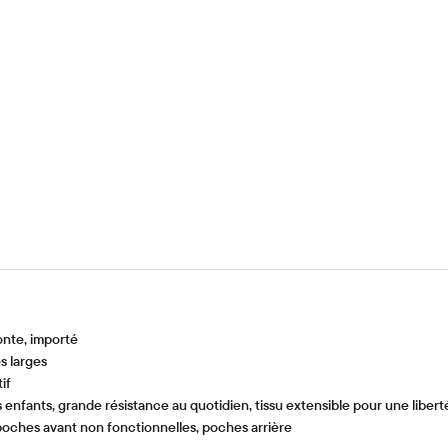
onte, importé
s larges
if
nfants, grande résistance au quotidien, tissu extensible pour une libert
 poches avant non fonctionnelles, poches arrière