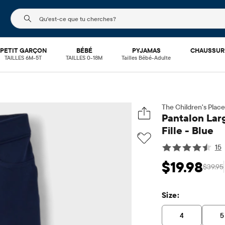
Le champ de recherche ci-dessous filtre les recherch
PETIT GARÇON
BÉBÉ
PYJAMAS
CHAUSSUR
TAILLES 6M-5T
TAILLES 0-18M
Tailles Bébé-Adulte
The Children's Place
Pantalon Larg
Fille - Blue
15
$19.98
$39.95
Prix ​​de vente: $19
Prix
Size:
4
5