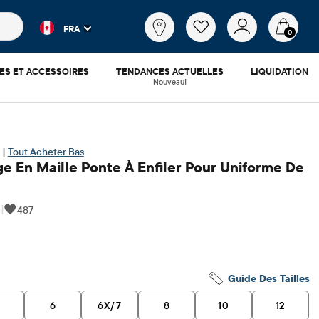
es populaires et les résultats de produits au fur et à mesure d
Qu'est-
FRA
ce
0
que
tu
ES ET ACCESSOIRES
TENDANCES ACTUELLES
LIQUIDATION
cherches?
Nouveau!
 |
Tout Acheter Bas
e En Maille Ponte À Enfiler Pour Uniforme De
|
487
.98
 ​​d'origine: $39.95
Guide Des Tailles
6
6X/7
8
10
12