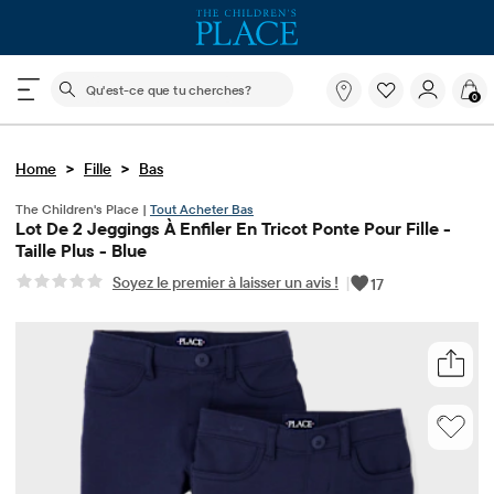
Le champ de recherche ci-dessous filtre les recherch
Qu'est-
0
ce
que
tu
>
>
Home
Fille
Bas
cherches?
The Children's Place |
Tout Acheter Bas
Lot De 2 Jeggings À Enfiler En Tricot Ponte Pour Fille -
Taille Plus - Blue
Soyez le premier à laisser un avis !
|
17