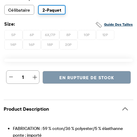
Célibataire
2
-Paquet
Size:
Guide Des Tailles
5P
6P
6X/7P
8P
10P
12P
14P
16P
18P
20P
1
EN RUPTURE DE STOCK
Product Description
FABRICATION : 59 % coton/36 % polyester/5 % élasthanne
ponte ; importé