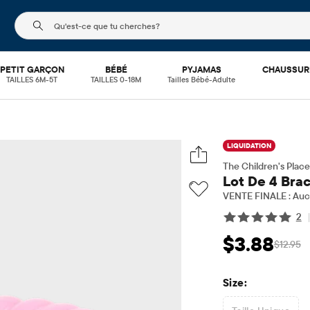
Le champ de recherche ci-dessous filtre les recherch
PETIT GARÇON
BÉBÉ
PYJAMAS
CHAUSSUR
TAILLES 6M-5T
TAILLES 0-18M
Tailles Bébé-Adulte
LIQUIDATION
The Children's Place
Lot De 4 Brac
VENTE FINALE : Aucu
2
$3.88
$12.95
Prix ​​de vente: $3
Prix 
Size: