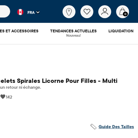
es populaires et les résultats de produits au fur et à mesure d
Qu'est-
FRA
ce
0
que
tu
ES ET ACCESSOIRES
TENDANCES ACTUELLES
LIQUIDATION
cherches?
Nouveau!
elets Spirales Licorne Pour Filles - Multi
n retour ni échange.
|
142
.88
​​d'origine: $12.95
Guide Des Tailles