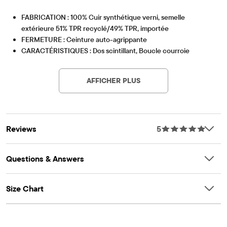
FABRICATION : 100% Cuir synthétique verni, semelle
extérieure 51% TPR recyclé/49% TPR, importée
FERMETURE : Ceinture auto-agrippante
CARACTÉRISTIQUES : Dos scintillant, Boucle courroie
Contains Recycled Materials
Lessen the impact on our planet – product contains a
minimum 15% recycled content – this logo symbolizes
AFFICHER PLUS
our approach to doing better
Article #: 3050270_01
Reviews
5
Questions & Answers
Size Chart