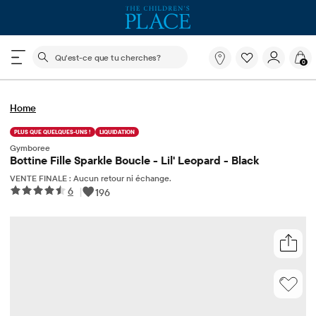
Le champ de recherche ci-dessous filtre les recherch
Qu'est-
0
ce
que
tu
Home
cherches?
PLUS QUE QUELQUES-UNS !
LIQUIDATION
Gymboree
Bottine Fille Sparkle Boucle - Lil' Leopard - Black
VENTE FINALE : Aucun retour ni échange.
6
|
196