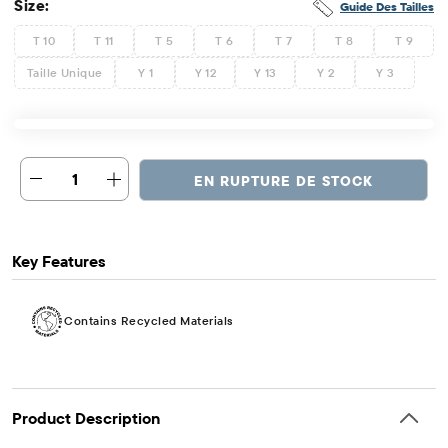
Size:
Guide Des Tailles
T 10
T 11
T 5
T 6
T 7
T 8
T 9
Taille Unique
Y 1
Y 12
Y 13
Y 2
Y 3
1
EN RUPTURE DE STOCK
Key Features
Contains Recycled Materials
Product Description