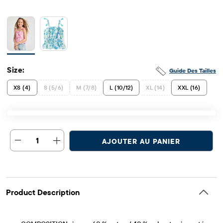
Size:
Guide Des Tailles
XS (4)
S (5/6)
M (7/8)
L (10/12)
XL (14)
XXL (16)
1
AJOUTER AU PANIER
Product Description