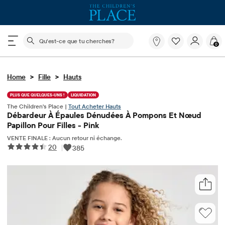
Le champ de recherche ci-dessous filtre les recherch
Qu'est-
0
ce
que
tu
>
>
Home
Fille
Hauts
cherches?
PLUS QUE QUELQUES-UNS !
LIQUIDATION
The Children's Place |
Tout Acheter Hauts
Débardeur À Épaules Dénudées À Pompons Et Nœud
Papillon Pour Filles - Pink
VENTE FINALE : Aucun retour ni échange.
20
|
385