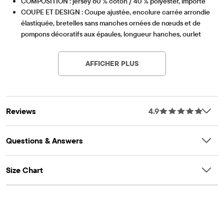
COMPOSITION : jersey 60 % coton / 40 % polyester, importé
COUPE ET DESIGN : Coupe ajustée, encolure carrée arrondie
élastiquée, bretelles sans manches ornées de nœuds et de
pompons décoratifs aux épaules, longueur hanches, ourlet
Article #: 3060345_1201
péplum
CARACTÉRISTIQUES : Détails smockés, imprimé cachemire,
AFFICHER PLUS
tissu fini pour plus de douceur et pour réduire le
rétrécissement
Reviews
4.9
Questions & Answers
Size Chart