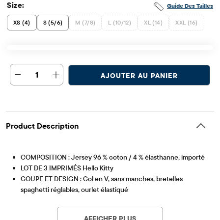
Size:
Guide Des Tailles
XS (4)
S (5/6)
M (7/8)
L (10/12)
XL (14)
XXL (16)
1
AJOUTER AU PANIER
Product Description
COMPOSITION : Jersey 96 % coton / 4 % élasthanne, importé
LOT DE 3 IMPRIMÉS Hello Kitty
COUPE ET DESIGN : Col en V, sans manches, bretelles
spaghetti réglables, ourlet élastiqué
Article #: 3059223_3247
AFFICHER PLUS