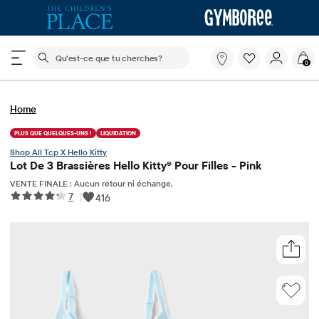
Le champ de recherche ci-dessous filtre les recherch
Qu'est-
0
ce
que
tu
Home
cherches?
PLUS QUE QUELQUES-UNS !
LIQUIDATION
Tcp X Hello Kitty
Lot De 3 Brassières Hello Kitty® Pour Filles - Pink
VENTE FINALE : Aucun retour ni échange.
7
|
416