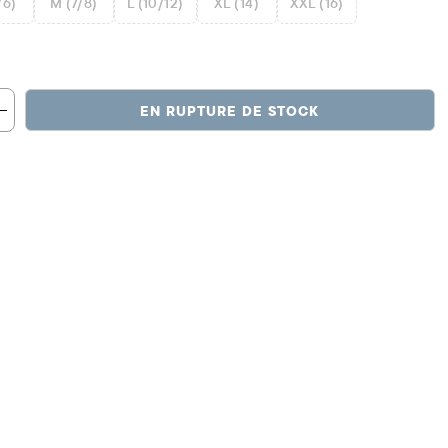
/6)
M (7/8)
L (10/12)
XL (14)
XXL (16)
EN RUPTURE DE STOCK