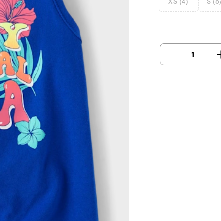
XS (4)
S (5
1