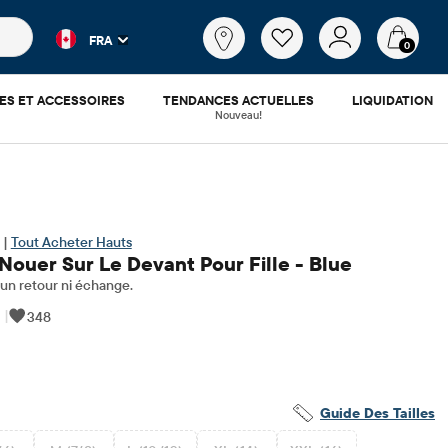
es populaires et les résultats de produits au fur et à mesure d
Qu'est-
FRA
ce
0
que
tu
ES ET ACCESSOIRES
TENDANCES ACTUELLES
LIQUIDATION
cherches?
Nouveau!
 |
Tout Acheter Hauts
Nouer Sur Le Devant Pour Fille - Blue
n retour ni échange.
|
348
78
​d'origine: $15.95
Guide Des Tailles