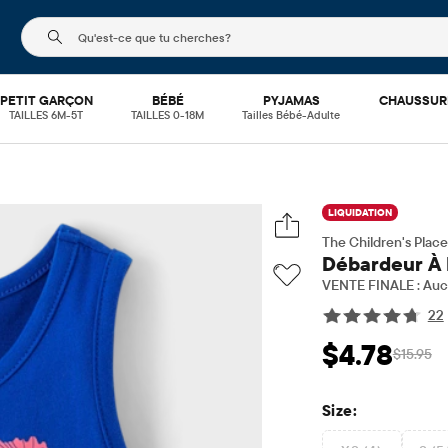
Le champ de recherche ci-dessous filtre les recherch
PETIT GARÇON
BÉBÉ
PYJAMAS
CHAUSSUR
TAILLES 6M-5T
TAILLES 0-18M
Tailles Bébé-Adulte
LIQUIDATION
The Children's Place
Débardeur À 
VENTE FINALE : Aucu
22
$4.78
$15.95
Prix ​​de vente: $4.
Prix ​
Size: