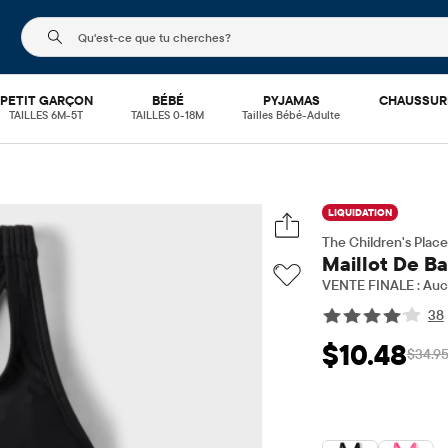
Le champ de recherche ci-dessous filtre les recherch
PETIT GARÇON
BÉBÉ
PYJAMAS
CHAUSSUR
TAILLES 6M-5T
TAILLES 0-18M
Tailles Bébé-Adulte
LIQUIDATION
The Children's Place
Maillot De Ba
VENTE FINALE : Aucu
38
$10.48
$34.9
Prix ​​de vente: $1
Pri