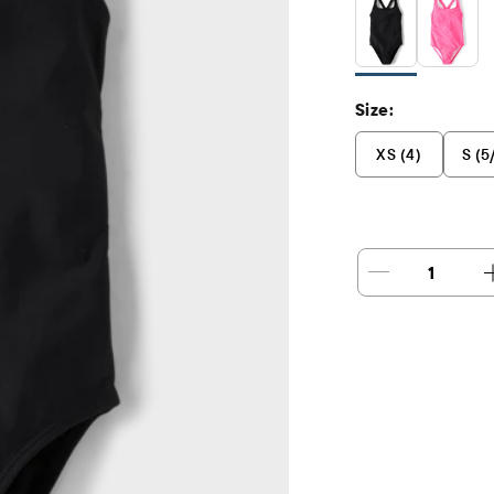
Size:
XS (4)
S (5
1