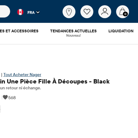
es populaires et les résultats de produits au fur et à mesure d
Qu'est-
FRA
ce
0
que
tu
ES ET ACCESSOIRES
TENDANCES ACTUELLES
LIQUIDATION
cherches?
Nouveau!
 |
Tout Acheter Nager
in Une Pièce Fille À Découpes - Black
n retour ni échange.
|
568
5
0.48
x ​​d'origine: $34.95