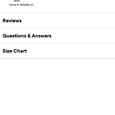
dos
Article #: 3052086_01
Reviews
Questions & Answers
Size Chart