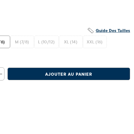
Guide Des Tailles
/6)
M (7/8)
L (10/12)
XL (14)
XXL (16)
AJOUTER AU PANIER