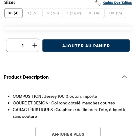
Size:
Guide Des Tailles
XS (4)
S (5/6)
M (7/8)
L (10/12)
XL (14)
XXL (16)
1
AJOUTER AU PANIER
Product Description
COMPOSITION : Jersey 100 % coton, importé
COUPE ET DESIGN : Col rond côtelé, manches courtes
CARACTÉRISTIQUES : Graphisme de timbres d'été, étiquette
sans couture
Article #: 3060418_33M6
AFFICHER PLUS