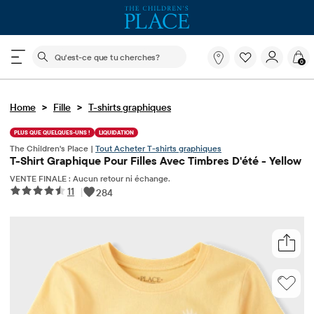
Le champ de recherche ci-dessous filtre les recherch
Qu'est-
0
ce
que
tu
>
>
Home
Fille
T-shirts graphiques
cherches?
PLUS QUE QUELQUES-UNS !
LIQUIDATION
The Children's Place |
Tout Acheter T-shirts graphiques
T-Shirt Graphique Pour Filles Avec Timbres D'été - Yellow
VENTE FINALE : Aucun retour ni échange.
11
|
284