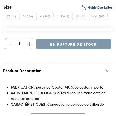
Size:
Guide Des Tailles
XS (4)
S (5/6)
M (7/8)
L (10/12)
XL (14)
XXL (16)
1
EN RUPTURE DE STOCK
Product Description
FABRICATION : jersey 60 % coton/40 % polyester, importé
AJUSTEMENT ET DESIGN : Col ras du cou en maille côtelée,
manches courtes
CARACTÉRISTIQUES : Conception graphique de ballon de
Article #: 3053265_1223
football et de visage souriant, étiquette sans étiquette
Nous faisons la différence ! Nous sommes fiers de collaborer