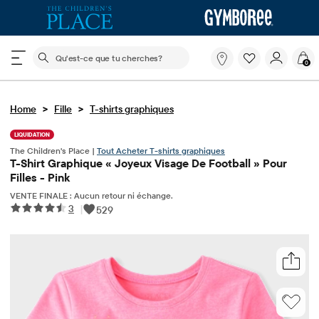
Le champ de recherche ci-dessous filtre les recherch
Qu'est-
0
ce
que
tu
>
>
Home
Fille
T-shirts graphiques
cherches?
LIQUIDATION
The Children's Place |
Tout Acheter T-shirts graphiques
T-Shirt Graphique « Joyeux Visage De Football » Pour
Filles - Pink
VENTE FINALE : Aucun retour ni échange.
3
|
529