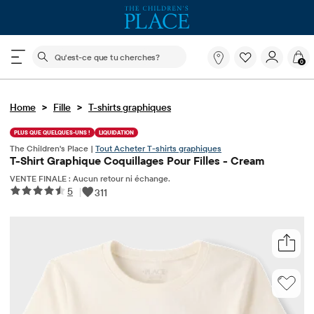
Le champ de recherche ci-dessous filtre les recherch
Qu'est-
0
ce
que
tu
>
>
Home
Fille
T-shirts graphiques
cherches?
PLUS QUE QUELQUES-UNS !
LIQUIDATION
The Children's Place |
Tout Acheter T-shirts graphiques
T-Shirt Graphique Coquillages Pour Filles - Cream
VENTE FINALE : Aucun retour ni échange.
5
|
311