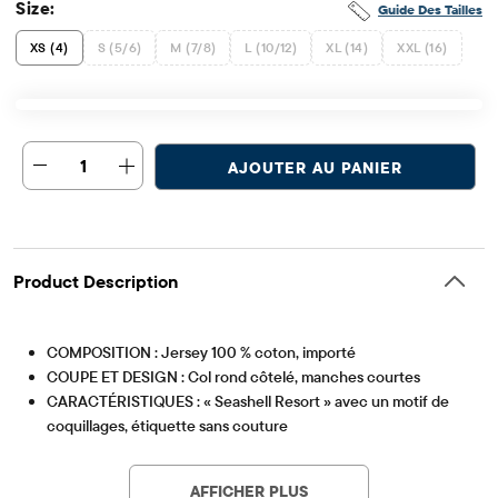
Size:
Guide Des Tailles
XS (4)
S (5/6)
M (7/8)
L (10/12)
XL (14)
XXL (16)
1
AJOUTER AU PANIER
Product Description
COMPOSITION : Jersey 100 % coton, importé
COUPE ET DESIGN : Col rond côtelé, manches courtes
CARACTÉRISTIQUES : « Seashell Resort » avec un motif de
coquillages, étiquette sans couture
Article #: 3061208_32I5
AFFICHER PLUS