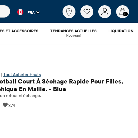
es populaires et les résultats de produits au fur et à mesure d
Qu'est-
FRA
ce
0
que
tu
ES ET ACCESSOIRES
TENDANCES ACTUELLES
LIQUIDATION
cherches?
Nouveau!
 |
Tout Acheter Hauts
otball Court À Séchage Rapide Pour Filles,
hique En Maille. - Blue
n retour ni échange.
|
374
.58
​​d'origine: $31.95