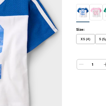
Size:
XS (4)
S (5
1