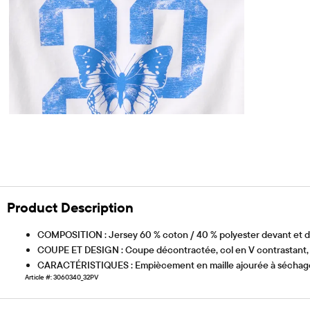
Product Description
COMPOSITION : Jersey 60 % coton / 40 % polyester devant et d
COUPE ET DESIGN : Coupe décontractée, col en V contrastant,
CARACTÉRISTIQUES : Empiècement en maille ajourée à séchage r
Article #: 3060340_32PV