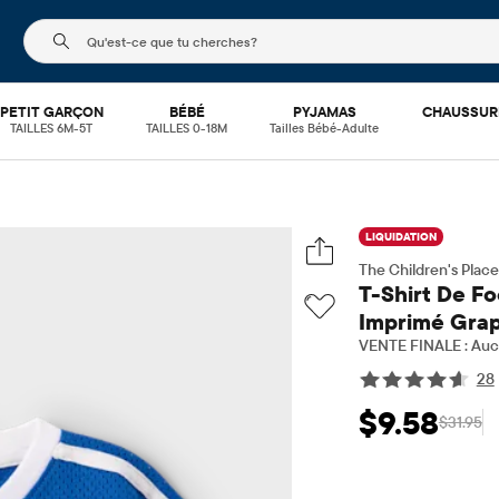
Le champ de recherche ci-dessous filtre les recherch
PETIT GARÇON
BÉBÉ
PYJAMAS
CHAUSSUR
TAILLES 6M-5T
TAILLES 0-18M
Tailles Bébé-Adulte
LIQUIDATION
The Children's Place
T-Shirt De Fo
Imprimé Grap
VENTE FINALE : Aucu
28
$9.58
$31.95
Prix ​​de vente: $9
Prix 