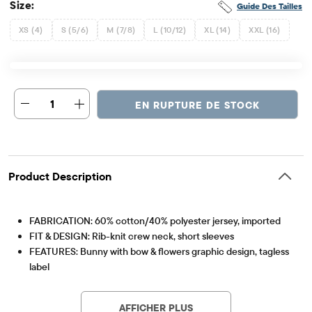
Size:
Guide Des Tailles
XS (4)
S (5/6)
M (7/8)
L (10/12)
XL (14)
XXL (16)
1
EN RUPTURE DE STOCK
Product Description
FABRICATION: 60% cotton/40% polyester jersey, imported
FIT & DESIGN: Rib-knit crew neck, short sleeves
FEATURES: Bunny with bow & flowers graphic design, tagless
label
Article #: 3058138_3247
AFFICHER PLUS