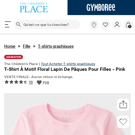
Le champ de recherche ci-dessous filtre les recherch
Qu'est-
0
ce
que
tu
>
>
Home
Fille
T-shirts graphiques
cherches?
LIQUIDATION
The Children's Place |
Tout Acheter T-shirts graphiques
T-Shirt À Motif Floral Lapin De Pâques Pour Filles - Pink
VENTE FINALE : Aucun retour ni échange.
18
|
798