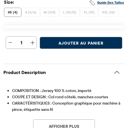
Size:
Guide Des Tailles
XS (4)
S (5/6)
M (7/8)
L (10/12)
XL (14)
XXL (16)
1
AJOUTER AU PANIER
Product Description
COMPOSITION : Jersey 100 % coton, importé
COUPE ET DESIGN : Col rond côtelé, manches courtes
CARACTÉRISTIQUES : Conception graphique pour machine à
pince, étiquette sans fil
Article #: 3061216_33LO
AFFICHER PLUS