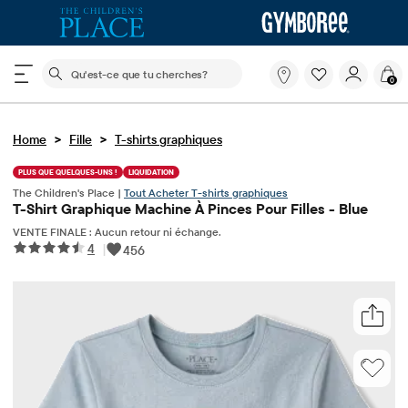
Le champ de recherche ci-dessous filtre les recherch
Qu'est-
0
ce
que
tu
>
>
Home
Fille
T-shirts graphiques
cherches?
PLUS QUE QUELQUES-UNS !
LIQUIDATION
The Children's Place |
Tout Acheter T-shirts graphiques
T-Shirt Graphique Machine À Pinces Pour Filles - Blue
VENTE FINALE : Aucun retour ni échange.
4
|
456