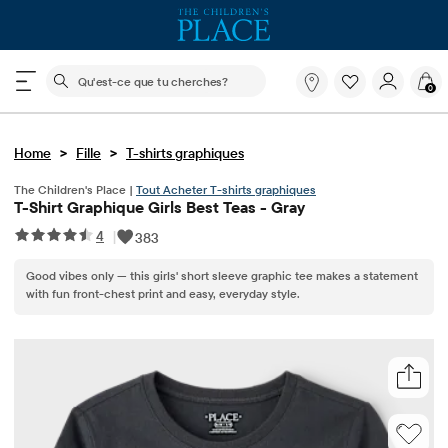
Le champ de recherche ci-dessous filtre les recherch
Qu'est-
0
ce
que
tu
>
>
Home
Fille
T-shirts graphiques
cherches?
The Children's Place |
Tout Acheter T-shirts graphiques
T-Shirt Graphique Girls Best Teas - Gray
4
|
383
Good vibes only — this girls' short sleeve graphic tee makes a statement
with fun front-chest print and easy, everyday style.