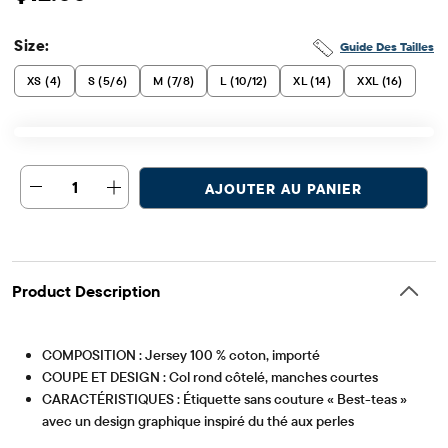
Prix ​​de vente: $12
Prix ​​d'origine: $18.95
Size:
Guide Des Tailles
XS (4)
S (5/6)
M (7/8)
L (10/12)
XL (14)
XXL (16)
1
AJOUTER AU PANIER
Product Description
COMPOSITION : Jersey 100 % coton, importé
COUPE ET DESIGN : Col rond côtelé, manches courtes
CARACTÉRISTIQUES : Étiquette sans couture « Best-teas »
avec un design graphique inspiré du thé aux perles
Article #: 3061825_096