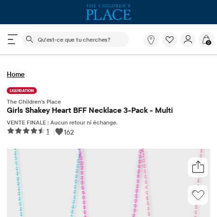
Le champ de recherche ci-dessous filtre les recherch
Qu'est-
0
ce
que
tu
Home
cherches?
LIQUIDATION
The Children's Place
Girls Shakey Heart BFF Necklace 3-Pack - Multi
VENTE FINALE : Aucun retour ni échange.
1
|
162