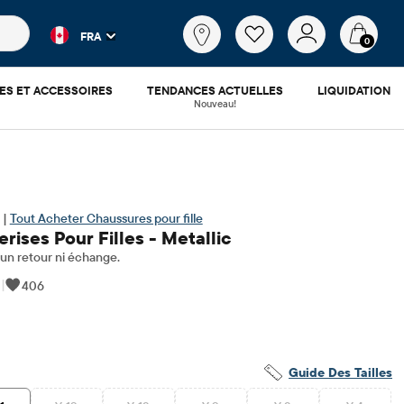
es populaires et les résultats de produits au fur et à mesure d
Qu'est-
FRA
ce
0
que
tu
ES ET ACCESSOIRES
TENDANCES ACTUELLES
LIQUIDATION
cherches?
Nouveau!
 |
Tout Acheter Chaussures pour fille
rises Pour Filles - Metallic
n retour ni échange.
|
406
0.78
x ​​d'origine: $35.95
Guide Des Tailles