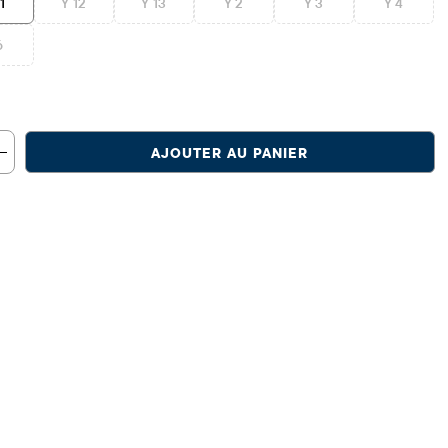
1
Y 12
Y 13
Y 2
Y 3
Y 4
6
AJOUTER AU PANIER