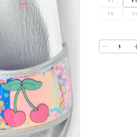
Y 1
Y 1
Y 5
Y 
1