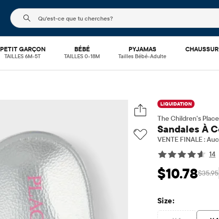
Le champ de recherche ci-dessous filtre les recherch
PETIT GARÇON
BÉBÉ
PYJAMAS
CHAUSSUR
TAILLES 6M-5T
TAILLES 0-18M
Tailles Bébé-Adulte
LIQUIDATION
The Children's Place
Sandales À Ce
VENTE FINALE : Aucu
14
$10.78
$35.95
Prix ​​de vente: $1
Pri
Size: