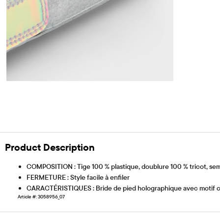
Product Description
COMPOSITION : Tige 100 % plastique, doublure 100 % tricot, sem
FERMETURE : Style facile à enfiler
CARACTÉRISTIQUES : Bride de pied holographique avec motif ce
Article #: 3058956_07