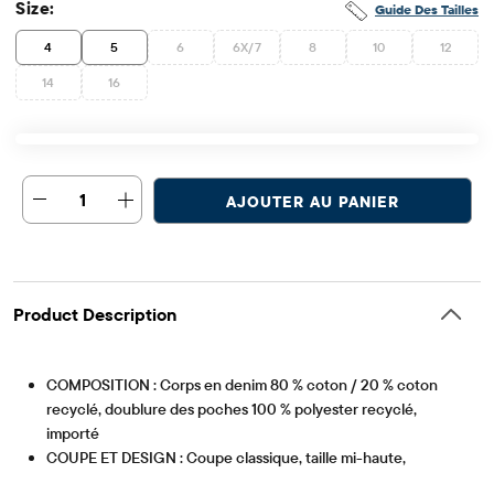
Size:
Guide Des Tailles
4
5
6
6X/7
8
10
12
14
16
1
AJOUTER AU PANIER
Product Description
COMPOSITION : Corps en denim 80 % coton / 20 % coton
recyclé, doublure des poches 100 % polyester recyclé,
importé
COUPE ET DESIGN : Coupe classique, taille mi-haute,
Article #: 3060393_33PC
longueur cuisse, ourlet déchiré et effiloché