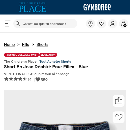
Le champ de recherche ci-dessous filtre les recherch
Qu'est-
0
ce
que
tu
>
>
Home
Fille
Shorts
cherches?
PLUS QUE QUELQUES-UNS !
LIQUIDATION
The Children's Place |
Tout Acheter Shorts
Short En Jean Déchiré Pour Filles - Blue
VENTE FINALE : Aucun retour ni échange.
14
|
559