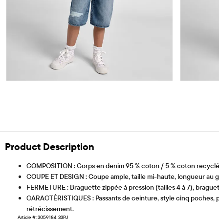
Product Description
COMPOSITION : Corps en denim 95 % coton / 5 % coton recyclé,
COUPE ET DESIGN : Coupe ample, taille mi-haute, longueur au 
FERMETURE : Braguette zippée à pression (tailles 4 à 7), braguette 
CARACTÉRISTIQUES : Passants de ceinture, style cinq poches, pon
rétrécissement.
Article #: 3059184_33PJ