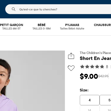
Le champ de recherche ci-dessous filtre les recherch
PETIT GARÇON
BÉBÉ
PYJAMAS
CHAUSSUR
TAILLES 6M-5T
TAILLES 0-18M
Tailles Bébé-Adulte
The Children's Place
Short En Jean
8
$9.00
$42.95
Prix ​​de vente: $9
Prix 
Size:
4
5
14
1