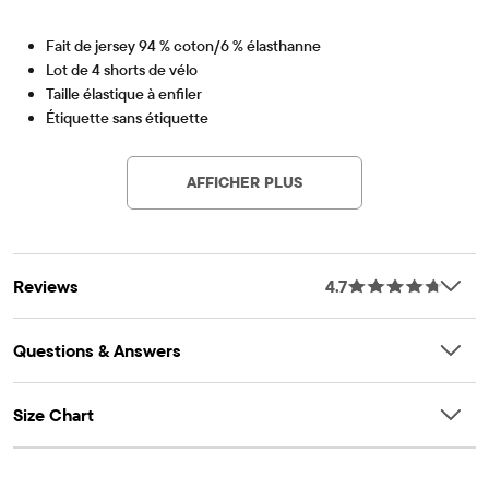
Fait de jersey 94 % coton/6 % élasthanne
Lot de 4 shorts de vélo
Taille élastique à enfiler
Étiquette sans étiquette
Article #: 3020147_01
Importé
Le pack comprend
AFFICHER PLUS
BLACK
Reviews
4.7
Questions & Answers
Size Chart