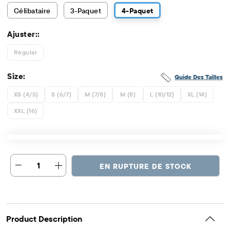
Célibataire
3
-Paquet
4
-Paquet
Ajuster::
Regular
Size:
Guide Des Tailles
XS (4/5)
S (6/7)
M (7/8)
M (8)
L (10/12)
XL (14)
XXL (16)
1
EN RUPTURE DE STOCK
Product Description