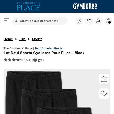
Le champ de recherche ci-dessous filtre les recherch
Qu'est-
0
ce
que
tu
>
>
Home
Fille
Shorts
cherches?
The Children's Place |
Tout Acheter Shorts
Lot De 4 Shorts Cyclistes Pour Filles - Black
168
|
1764