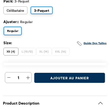
Pack:
3-Paquet
Célibataire
3
-Paquet
Ajuster::
Regular
Regular
Size:
Guide Des Tailles
XS (4)
L (10/12)
XL (14)
XXL (16)
1
AJOUTER AU PANIER
Product Description