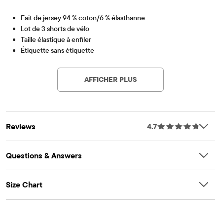
Fait de jersey 94 % coton/6 % élasthanne
Lot de 3 shorts de vélo
Taille élastique à enfiler
Étiquette sans étiquette
Article #: 3020146_32SJ
Importé
Le pack comprend
AFFICHER PLUS
BLACK
WHITE
TIDAL
Reviews
4.7
Questions & Answers
Size Chart