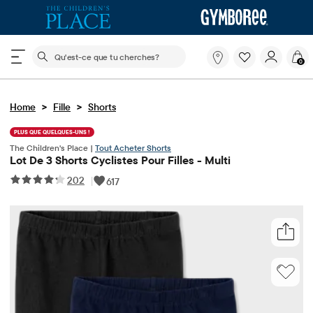
Le champ de recherche ci-dessous filtre les recherch
Qu'est-
0
ce
que
tu
>
>
Home
Fille
Shorts
cherches?
PLUS QUE QUELQUES-UNS !
The Children's Place |
Tout Acheter Shorts
Lot De 3 Shorts Cyclistes Pour Filles - Multi
202
|
617