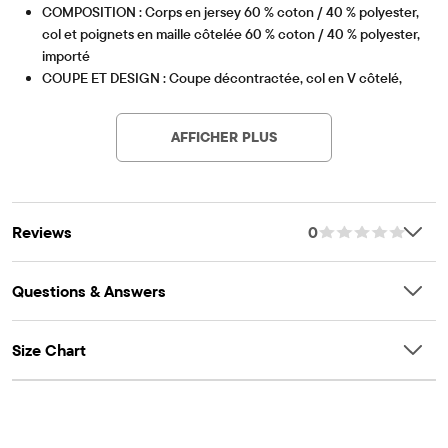
COMPOSITION : Corps en jersey 60 % coton / 40 % polyester,
col et poignets en maille côtelée 60 % coton / 40 % polyester,
importé
COUPE ET DESIGN : Coupe décontractée, col en V côtelé,
Article #: 3062475_1562
manches longues à épaules tombantes et poignets côtelés,
longueur à la taille, ourlet brut
AFFICHER PLUS
CARACTÉRISTIQUES : Doux au toucher, design graphique
universitaire, prélavé pour plus de douceur et pour réduire le
rétrécissement
Reviews
0
Questions & Answers
Size Chart