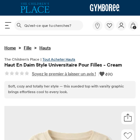
Le champ de recherche ci-dessous filtre les recherch
Qu'est-
0
ce
que
tu
>
>
Home
Fille
Hauts
cherches?
The Children's Place |
Tout Acheter Hauts
Haut En Daim Style Universitaire Pour Filles - Cream
Soyez le premier à laisser un avis !
|
490
Soft, cozy and totally her style — this sueded top with varsity graphic
brings effortless cool to every look.