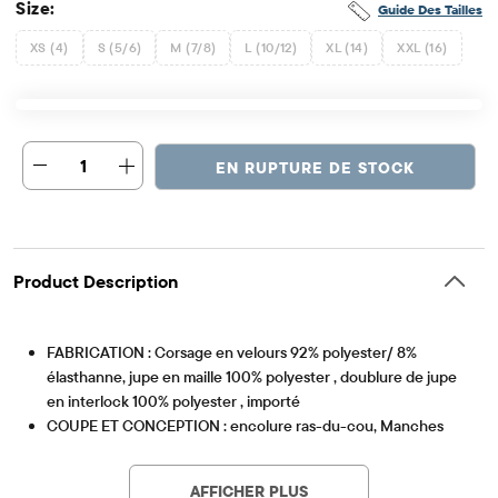
Size:
Guide Des Tailles
XS (4)
S (5/6)
M (7/8)
L (10/12)
XL (14)
XXL (16)
1
EN RUPTURE DE STOCK
Product Description
FABRICATION : Corsage en velours 92% polyester/ 8%
élasthanne, jupe en maille 100% polyester , doublure de jupe
en interlock 100% polyester , importé
COUPE ET CONCEPTION : encolure ras-du-cou, Manches
Article #: 3050944_2056
longues, longueur au-dessus du genou
FERMETURE : Style chandail
AFFICHER PLUS