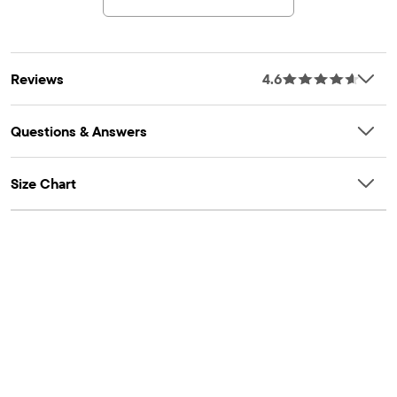
CARACTÉRISTIQUES : courroie dos croisé, jupe scintillante
Reviews
4.6
Questions & Answers
Size Chart