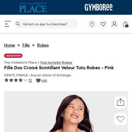
Le champ de recherche ci-dessous filtre les recherch
Qu'est-
0
ce
que
tu
>
>
Home
Fille
Robes
cherches?
LIQUIDATION
The Children's Place |
Tout Acheter Robes
Fille Dos Croisé Scintillant Velour Tutu Robes - Pink
VENTE FINALE : Aucun retour ni échange.
12
|
618