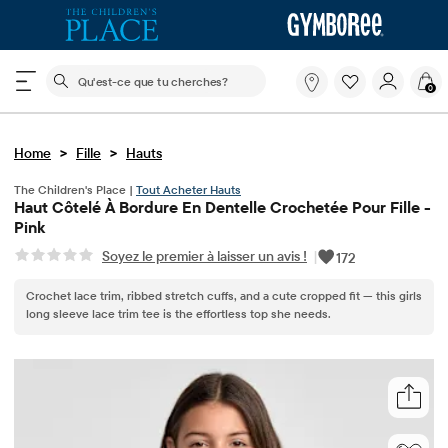
Le champ de recherche ci-dessous filtre les recherch
Qu'est-
0
ce
que
tu
>
>
Home
Fille
Hauts
cherches?
The Children's Place |
Tout Acheter Hauts
Haut Côtelé À Bordure En Dentelle Crochetée Pour Fille -
Pink
Soyez le premier à laisser un avis !
|
172
Crochet lace trim, ribbed stretch cuffs, and a cute cropped fit — this girls
long sleeve lace trim tee is the effortless top she needs.