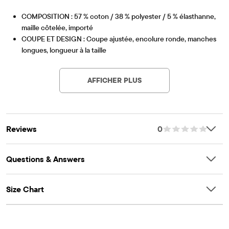
COMPOSITION : 57 % coton / 38 % polyester / 5 % élasthanne,
maille côtelée, importé
COUPE ET DESIGN : Coupe ajustée, encolure ronde, manches
longues, longueur à la taille
Article #: 3062499_33SX
CARACTÉRISTIQUES : Tissu côtelé extensible, bordure en
dentelle au crochet sur le devant, finition du tissu pour plus de
AFFICHER PLUS
douceur et pour réduire le rétrécissement.
Reviews
0
Questions & Answers
Size Chart