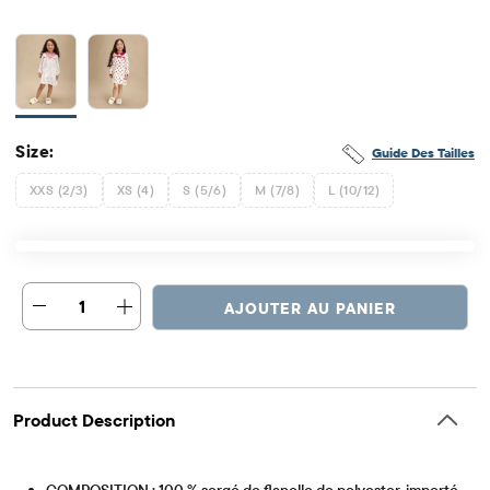
Size:
Guide Des Tailles
XXS (2/3)
XS (4)
S (5/6)
M (7/8)
L (10/12)
1
AJOUTER AU PANIER
Product Description
COMPOSITION : 100 % sergé de flanelle de polyester, importé