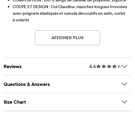
COUPE ET DESIGN : Col Claudine, manches longues froncées
avec poignets élastiqués et nœuds décoratifs en satin, ourlet
à volants
Article #: 3056389_1671
CARACTÉRISTIQUES : Boutons au dos, taille empire avec
nœud décoratif en satin, imprimé ballerine
AFFICHER PLUS
Remarque : Pour la sécurité de l’enfant, le vêtement doit être
ajusté ou ignifugé. Ce vêtement est ignifugé.
Reviews
4.4
Questions & Answers
Size Chart