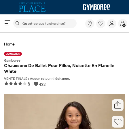
Le champ de recherche ci-dessous filtre les recherch
Qu'est-
0
ce
que
tu
Home
cherches?
LIQUIDATION
Gymboree
Chaussons De Ballet Pour Filles, Nuisette En Flanelle -
White
VENTE FINALE : Aucun retour ni échange.
8
|
432