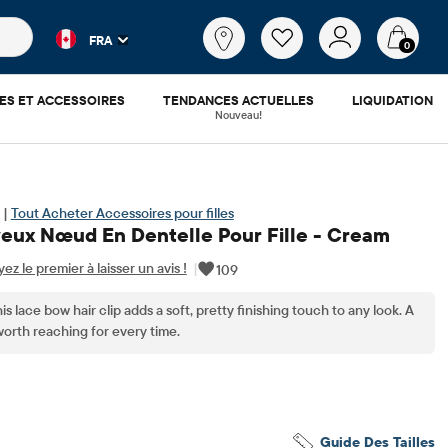
es populaires et les résultats de produits au fur et à mesure d
Qu'est-
FRA
ce
0
que
tu
ES ET ACCESSOIRES
TENDANCES ACTUELLES
LIQUIDATION
cherches?
Nouveau!
 |
Tout Acheter Accessoires pour filles
eux Nœud En Dentelle Pour Fille - Cream
ez le premier à laisser un avis !
|
109
his lace bow hair clip adds a soft, pretty finishing touch to any look. A
 worth reaching for every time.
.17
​d'origine: $15.95
Guide Des Tailles