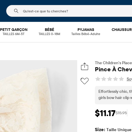
Le champ de recherche ci-dessous filtre les recherch
PETIT GARÇON
BÉBÉ
PYJAMAS
CHAUSSUR
TAILLES 6M-5T
TAILLES 0-18M
Tailles Bébé-Adulte
The Children's Place
Pince À Chev
Soy
Effortlessly chic, t
girls bow hair clip
$11.17
$15.95
Prix ​​de vente: $11
Prix ​
Size:
Taille Unique