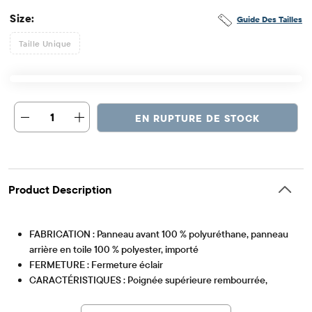
Size:
Guide Des Tailles
Taille Unique
1
EN RUPTURE DE STOCK
Product Description
FABRICATION : Panneau avant 100 % polyuréthane, panneau
arrière en toile 100 % polyester, importé
FERMETURE : Fermeture éclair
CARACTÉRISTIQUES : Poignée supérieure rembourrée,
Article #: 3054102_BQ#3054102001
poche avant zippée et intérieure en filet, doublure en
plastique isolée