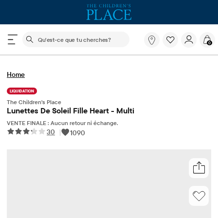
Le champ de recherche ci-dessous filtre les recherch
Qu'est-
0
ce
que
tu
Home
cherches?
LIQUIDATION
The Children's Place
Lunettes De Soleil Fille Heart - Multi
VENTE FINALE : Aucun retour ni échange.
30
|
1090