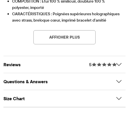
COMPOSITION : Étui 100 % similicuir, doublure 100 %
polyester, importé
CARACTÉRISTIQUES : Poignées supérieures holographiques
avec strass, breloque cœur, imprimé bracelet d'amitié
Article #: 3059088_BQ#3059088001
Recommandé pour les enfants de 4 ans et plus
AFFICHER PLUS
Reviews
5
Questions & Answers
Size Chart