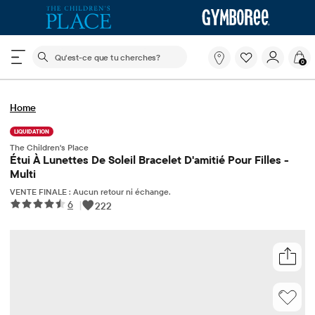
Le champ de recherche ci-dessous filtre les recherch
Qu'est-
0
ce
que
tu
Home
cherches?
LIQUIDATION
The Children's Place
Étui À Lunettes De Soleil Bracelet D'amitié Pour Filles -
Multi
VENTE FINALE : Aucun retour ni échange.
6
|
222