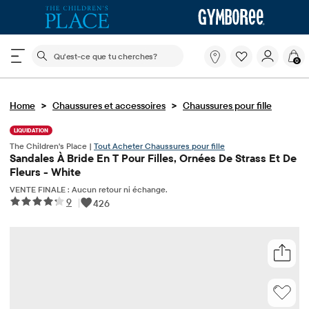
Le champ de recherche ci-dessous filtre les recherch
Qu'est-
0
ce
que
tu
>
>
Home
Chaussures et accessoires
cherches?
Chaussures pour fille
LIQUIDATION
The Children's Place |
Tout Acheter Chaussures pour fille
Sandales À Bride En T Pour Filles, Ornées De Strass Et De
Fleurs - White
VENTE FINALE : Aucun retour ni échange.
9
|
426