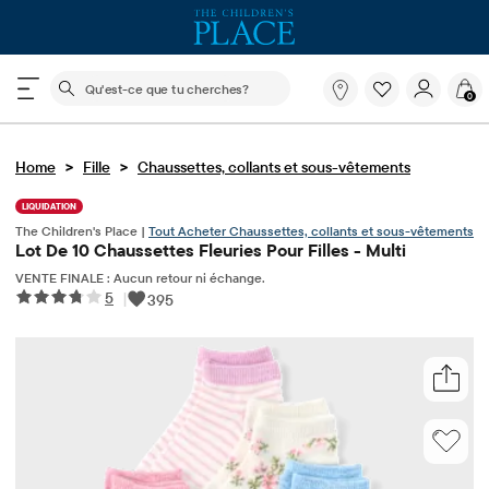
Le champ de recherche ci-dessous filtre les recherch
Qu'est-
0
ce
que
tu
>
>
Home
Fille
Chaussettes, collants et sous-vêtements
cherches?
LIQUIDATION
The Children's Place |
Tout Acheter Chaussettes, collants et sous-vêtements
Lot De 10 Chaussettes Fleuries Pour Filles - Multi
VENTE FINALE : Aucun retour ni échange.
5
|
395