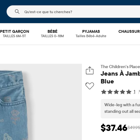
Le champ de recherche ci-dessous filtre les recherch
PETIT GARÇON
BÉBÉ
PYJAMAS
CHAUSSUR
TAILLES 6M-5T
TAILLES 0-18M
Tailles Bébé-Adulte
The Children's Place
Jeans À Jambe
Blue
1
|
Wide-leg with a fun
standing out all se
$37.46
$49.9
Prix ​​de vente: $3
Pri