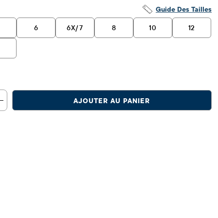
Guide Des Tailles
6
6X/7
8
10
12
6
AJOUTER AU PANIER