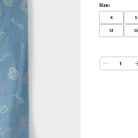
Size:
4
5
14
1
1