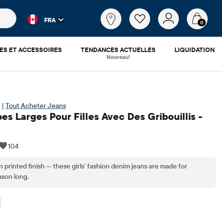
es populaires et les résultats de produits au fur et à mesure d
Qu'est-
FRA
ce
0
que
tu
ES ET ACCESSOIRES
TENDANCES ACTUELLES
LIQUIDATION
cherches?
Nouveau!
 |
Tout Acheter Jeans
s Larges Pour Filles Avec Des Gribouillis -
104
 printed finish — these girls' fashion denim jeans are made for
ason long.
5
7.46
x ​​d'origine: $49.95