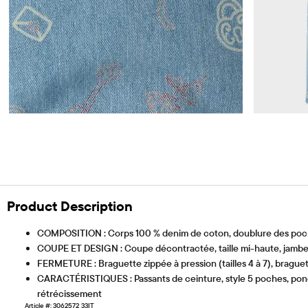
Product Description
COMPOSITION : Corps 100 % denim de coton, doublure des poch
COUPE ET DESIGN : Coupe décontractée, taille mi-haute, jambe
FERMETURE : Braguette zippée à pression (tailles 4 à 7), braguette 
CARACTÉRISTIQUES : Passants de ceinture, style 5 poches, ponçage
rétrécissement
Article #: 3062572_33IT