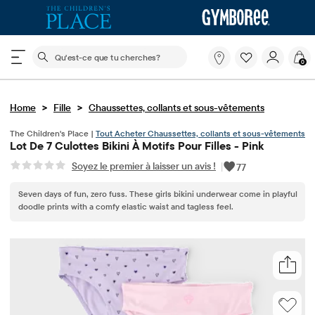
Le champ de recherche ci-dessous filtre les recherch
Qu'est-
0
ce
que
tu
>
>
Home
Fille
Chaussettes, collants et sous-vêtements
cherches?
The Children's Place |
Tout Acheter Chaussettes, collants et sous-vêtements
Lot De 7 Culottes Bikini À Motifs Pour Filles - Pink
Soyez le premier à laisser un avis !
|
77
Seven days of fun, zero fuss. These girls bikini underwear come in playful
doodle prints with a comfy elastic waist and tagless feel.