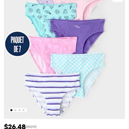
$26.48
$52.95