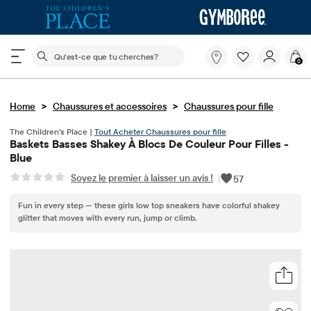
Le champ de recherche ci-dessous filtre les recherch
Qu'est-
0
ce
que
tu
>
>
Home
Chaussures et accessoires
cherches?
Chaussures pour fille
The Children's Place |
Tout Acheter Chaussures pour fille
Baskets Basses Shakey À Blocs De Couleur Pour Filles -
Blue
Soyez le premier à laisser un avis !
|
57
Fun in every step — these girls low top sneakers have colorful shakey
glitter that moves with every run, jump or climb.