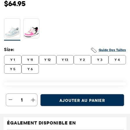
Prix ​​d'origine: $64.95
$64.95
Size:
Guide Des Tailles
Y 1
Y 11
Y 12
Y 13
Y 2
Y 3
Y 4
Y 5
Y 6
1
AJOUTER AU PANIER
ÉGALEMENT DISPONIBLE EN