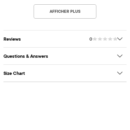
tremblantes sur les côtés
AFFICHER PLUS
Reviews
0
Questions & Answers
Size Chart